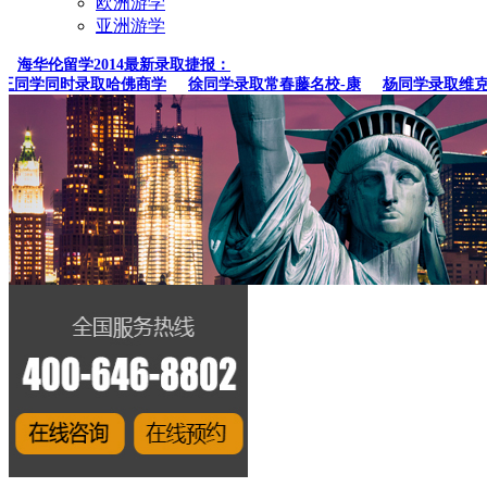
欧洲游学
亚洲游学
海华伦留学2014最新录取捷报：
同学同时录取哈佛商学
徐同学录取常春藤名校-康
杨同学录取维克森