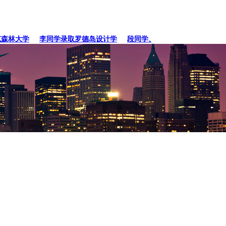
林大学
李同学录取罗德岛设计学
段同学、贾同学录取纽约
张同学