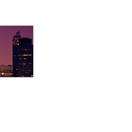
录取卡内基梅陇大
徐同学录取里海大学！