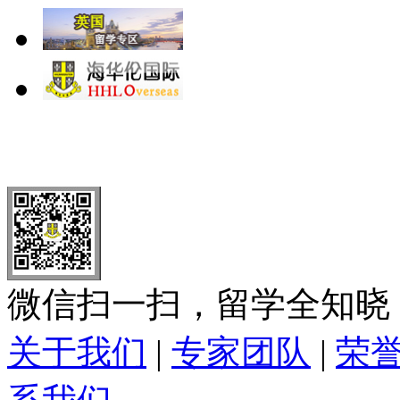
北 京
上 海
广 洲
南 京
大 连
武 汉
青 岛
全国免费电话：
400-646-8802
北京海华伦电话：
010-5869 8
微信扫一扫，留学全知晓
关于我们
|
专家团队
|
荣