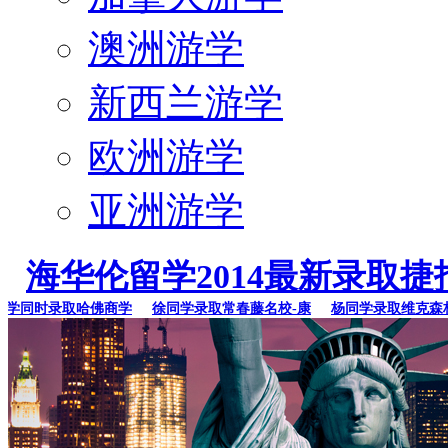
澳洲游学
新西兰游学
欧洲游学
亚洲游学
海华伦留学2014最新录取捷
同时录取哈佛商学
徐同学录取常春藤名校-康
杨同学录取维克森林大