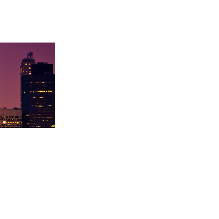
学录取卡内基梅陇大
徐同学录取里海大学！