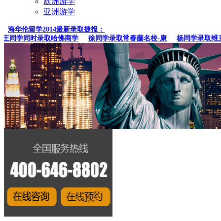
欧洲游学
亚洲游学
海华伦留学2014最新录取捷报：
同学同时录取哈佛商学
徐同学录取常春藤名校-康
杨同学录取维克森