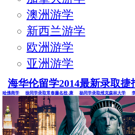
澳洲游学
新西兰游学
欧洲游学
亚洲游学
海华伦留学2014最新录取捷
佛商学
徐同学录取常春藤名校-康
杨同学录取维克森林大学
李同