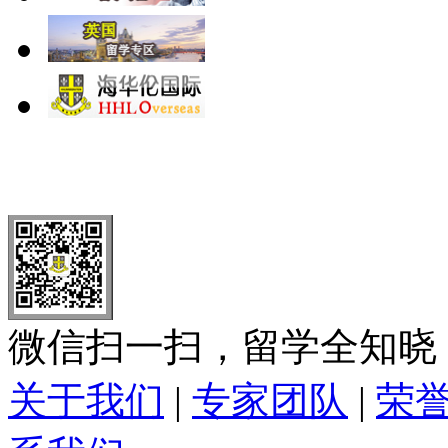
北 京
上 海
广 洲
南 京
大 连
武 汉
青 岛
全国免费电话：
400-646-8802
北京海华伦电话：
010-5869 8
微信扫一扫，留学全知晓
关于我们
|
专家团队
|
荣