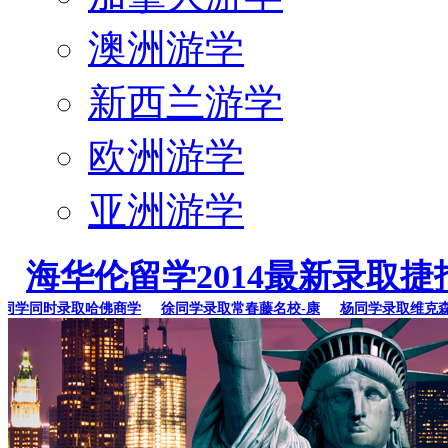
澳洲游学
新西兰游学
欧洲游学
亚洲游学
海华伦留学2014最新录取捷
学同时录取哈佛商学
徐同学录取常春藤名校-康
杨同学录取维克森林