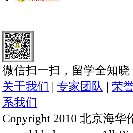
北 京
上 海
广 洲
南 京
大 连
武 汉
青 岛
全国免费电话：
400-646-8802
北京海华伦电话：
010-5869 8
微信扫一扫，留学全知晓
关于我们
|
专家团队
|
荣
系我们
Copyright 2010 