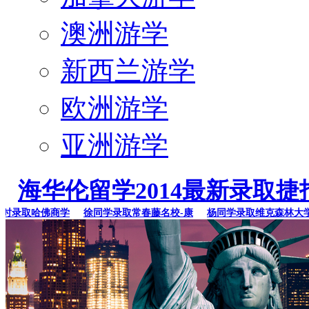
澳洲游学
新西兰游学
欧洲游学
亚洲游学
海华伦留学2014最新录取捷
录取哈佛商学
徐同学录取常春藤名校-康
杨同学录取维克森林大学