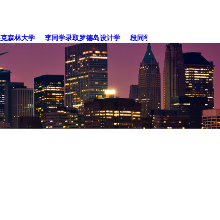
森林大学
李同学录取罗德岛设计学
段同学、贾同学录取纽约
张同