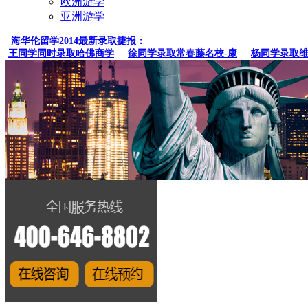
欧洲游学
亚洲游学
海华伦留学2014最新录取捷报：
王同学同时录取哈佛商学
徐同学录取常春藤名校-康
杨同学录取维克