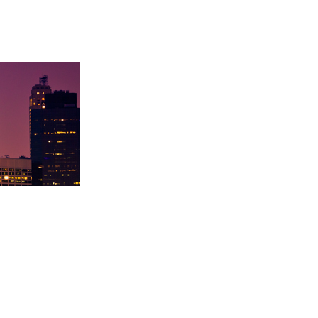
学录取卡内基梅陇大
徐同学录取里海大学！