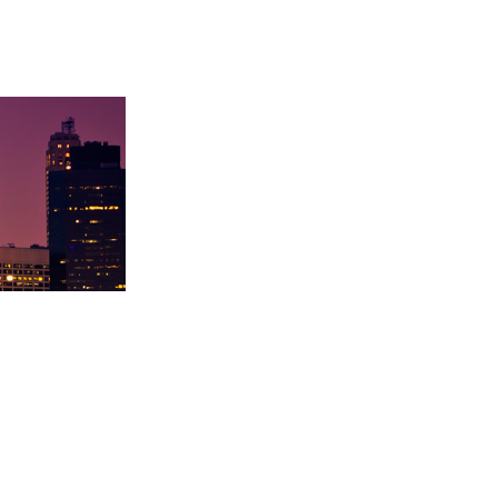
录取卡内基梅陇大
徐同学录取里海大学！