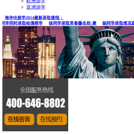
欧洲游学
亚洲游学
海华伦留学2014最新录取捷报：
学同时录取哈佛商学
徐同学录取常春藤名校-康
杨同学录取维克森林