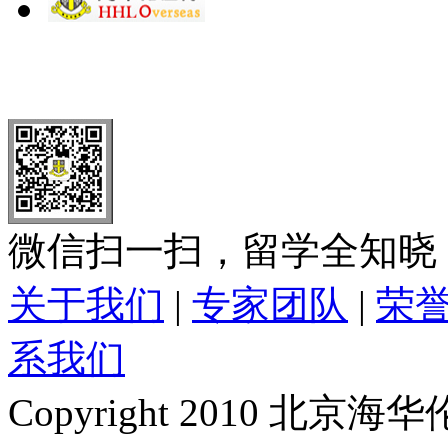
北 京
上 海
广 洲
南 京
大 连
武 汉
青 岛
全国免费电话：
400-646-8802
北京海华伦电话：
010-5869 8
微信扫一扫，留学全知晓
关于我们
|
专家团队
|
荣
系我们
Copyright 2010 