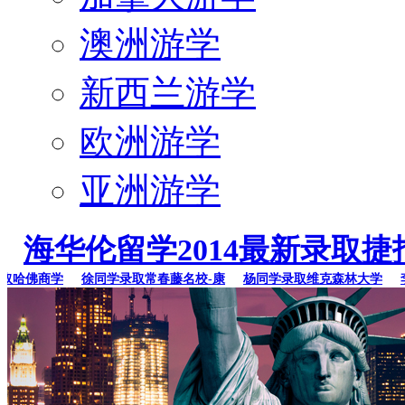
澳洲游学
新西兰游学
欧洲游学
亚洲游学
海华伦留学2014最新录取捷
哈佛商学
徐同学录取常春藤名校-康
杨同学录取维克森林大学
李同