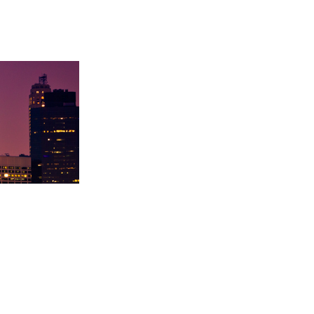
卡内基梅陇大
徐同学录取里海大学！