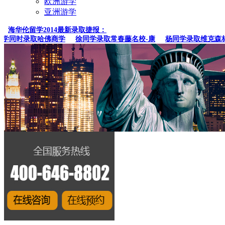
欧洲游学
亚洲游学
海华伦留学2014最新录取捷报：
同时录取哈佛商学
徐同学录取常春藤名校-康
杨同学录取维克森林大