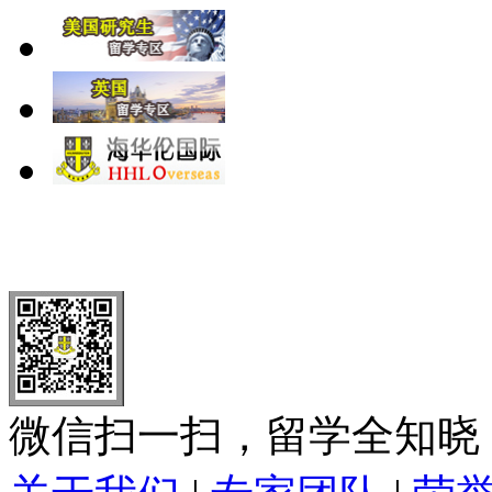
北 京
上 海
广 洲
南 京
大 连
武 汉
青 岛
全国免费电话：
400-646-8802
北京海华伦电话：
010-5869 8
微信扫一扫，留学全知晓