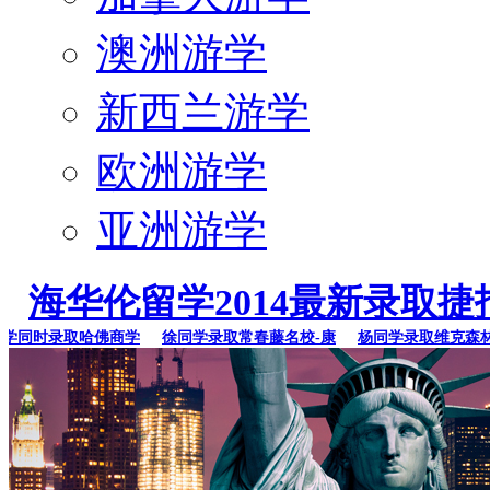
澳洲游学
新西兰游学
欧洲游学
亚洲游学
海华伦留学2014最新录取捷
同时录取哈佛商学
徐同学录取常春藤名校-康
杨同学录取维克森林大