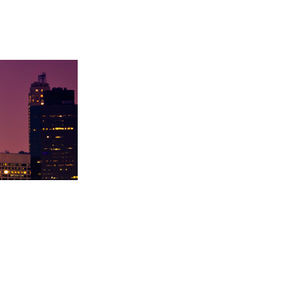
录取卡内基梅陇大
徐同学录取里海大学！