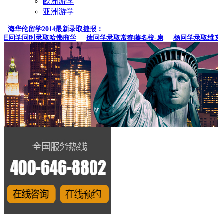
欧洲游学
亚洲游学
海华伦留学2014最新录取捷报：
同学同时录取哈佛商学
徐同学录取常春藤名校-康
杨同学录取维克森