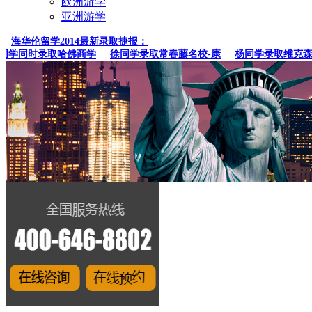
欧洲游学
亚洲游学
海华伦留学2014最新录取捷报：
学同时录取哈佛商学
徐同学录取常春藤名校-康
杨同学录取维克森林