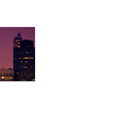
取卡内基梅陇大
徐同学录取里海大学！