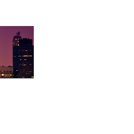
学录取卡内基梅陇大
徐同学录取里海大学！