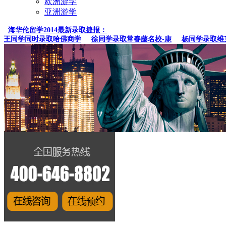
欧洲游学
亚洲游学
海华伦留学2014最新录取捷报：
同学同时录取哈佛商学
徐同学录取常春藤名校-康
杨同学录取维克