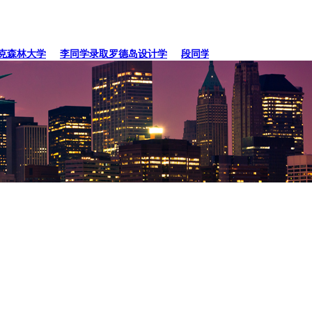
森林大学
李同学录取罗德岛设计学
段同学、贾同学录取纽约
张同