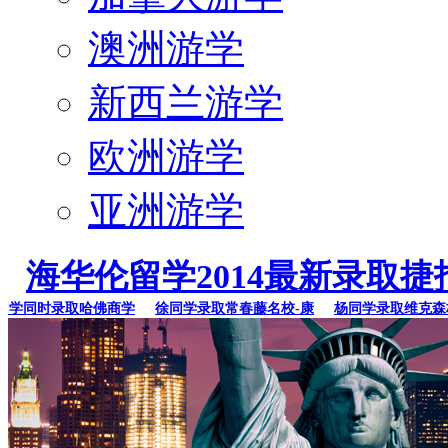
澳洲游学
新西兰游学
欧洲游学
亚洲游学
海华伦留学2014最新录取捷
同时录取哈佛商学
徐同学录取常春藤名校-康
杨同学录取维克森林大