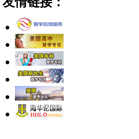
友情链接：
北 京
上 海
广 洲
南 京
大 连
武 汉
青 岛