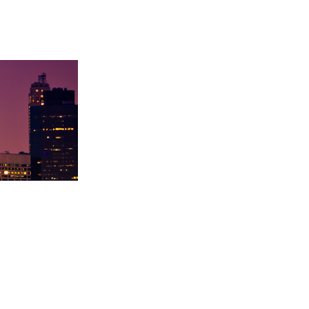
学录取卡内基梅陇大
徐同学录取里海大学！