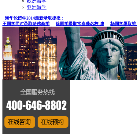
欧洲游学
亚洲游学
海华伦留学2014最新录取捷报：
同学同时录取哈佛商学
徐同学录取常春藤名校-康
杨同学录取维克