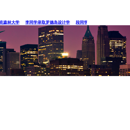
森林大学
李同学录取罗德岛设计学
段同学、贾同学录取纽约
张同