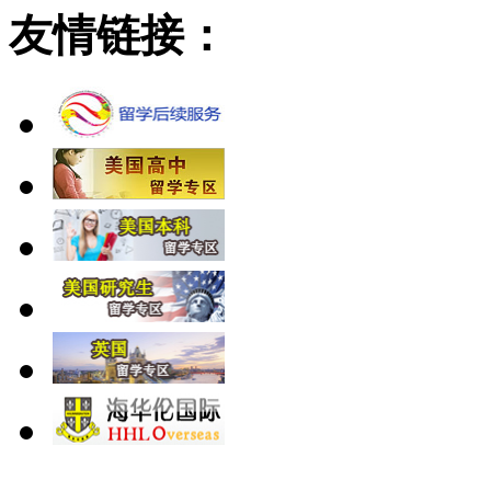
友情链接：
北 京
上 海
广 洲
南 京
大 连
武 汉
青 岛