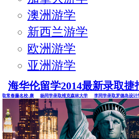
澳洲游学
新西兰游学
欧洲游学
亚洲游学
海华伦留学2014最新录取捷
常春藤名校-康
杨同学录取维克森林大学
李同学录取罗德岛设计学