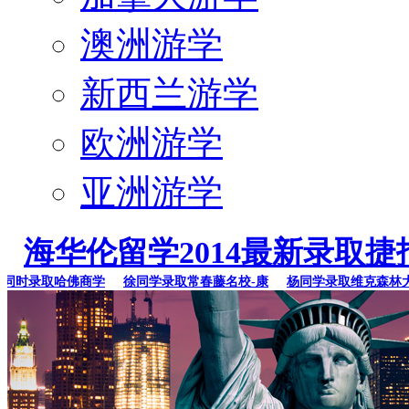
澳洲游学
新西兰游学
欧洲游学
亚洲游学
海华伦留学2014最新录取捷
时录取哈佛商学
徐同学录取常春藤名校-康
杨同学录取维克森林大