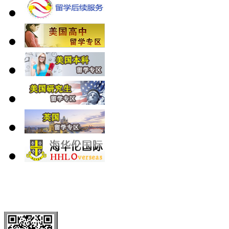
北 京
上 海
广 洲
南 京
大 连
武 汉
青 岛
全国免费电话：
400-646-8802
北京海华伦电话：
010-5869 8