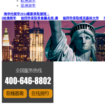
欧洲游学
亚洲游学
海华伦留学2014最新录取捷报：
哈佛商学
徐同学录取常春藤名校-康
杨同学录取维克森林大学
李同