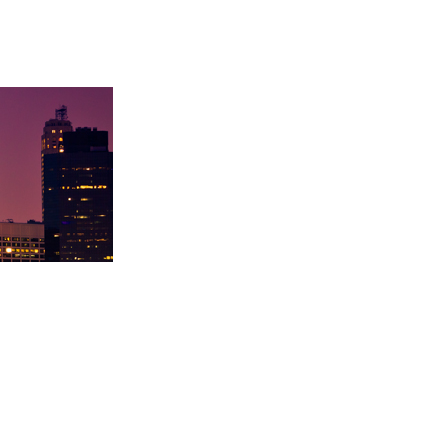
陇大
徐同学录取里海大学！