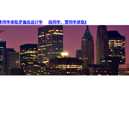
学录取罗德岛设计学
段同学、贾同学录取纽约
张同学录取卡内基梅