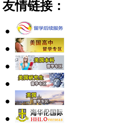
友情链接：
北 京
上 海
广 洲
南 京
大 连
武 汉
青 岛