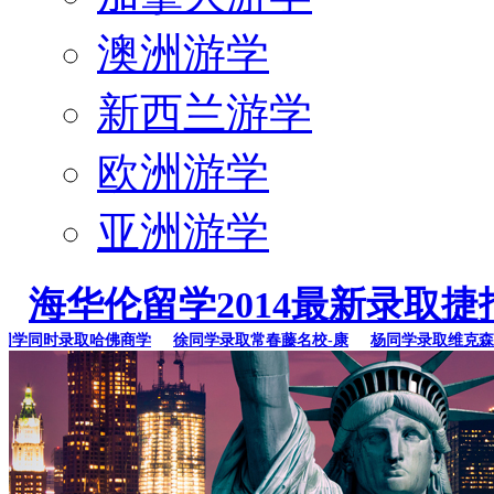
澳洲游学
新西兰游学
欧洲游学
亚洲游学
海华伦留学2014最新录取捷
同时录取哈佛商学
徐同学录取常春藤名校-康
杨同学录取维克森林