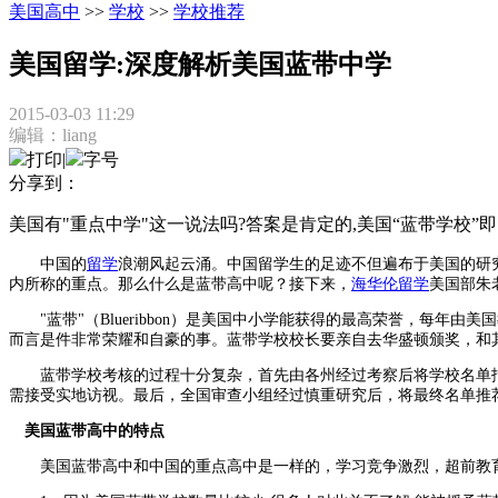
美国高中
>>
学校
>>
学校推荐
美国留学:深度解析美国蓝带中学
2015-03-03 11:29
编辑：liang
打印
|
字号
分享到：
美国有"重点中学"这一说法吗?答案是肯定的,美国“蓝带学
中国的
留学
浪潮风起云涌。中国留学生的足迹不但遍布于美国的研
内所称的重点。那么什么是蓝带高中呢？接下来，
海华伦留学
美国部朱
"蓝带"（Blueribbon）是美国中小学能获得的最高荣誉，每年
而言是件非常荣耀和自豪的事。蓝带学校校长要亲自去华盛顿颁奖，和
蓝带学校考核的过程十分复杂，首先由各州经过考察后将学校名单报送联邦教
需接受实地访视。最后，全国审查小组经过慎重研究后，将最终名单推
美国蓝带高中的特点
美国蓝带高中和中国的重点高中是一样的，学习竞争激烈，超前教