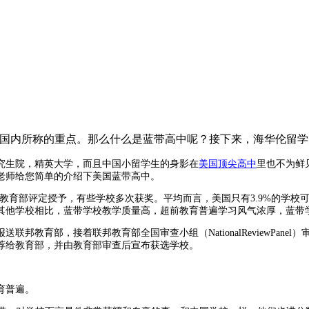
校”即国内所称的重点。那么什么是蓝带高中呢？接下来，海华伦留
究生院，精英大学，而且中国小留学生的身影在
美国顶尖高中
里也不为鲜
老师给您简单的介绍下美国蓝带高中。
由美国教育部评定授予，有些学校多次获奖。平均而言，美国只有3.9%的学
其他学校相比，蓝带学校教学质量高，超前教育普遍学习风气浓厚，蓝带
育部，接着联邦教育部全国审查小组（NationalReviewPane
荐给教育部，并由教育部审查后宣布获选学校。
育普遍。