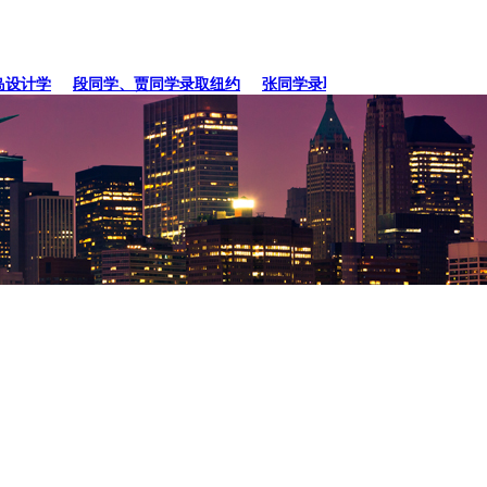
计学
段同学、贾同学录取纽约
张同学录取卡内基梅陇大
徐同学录