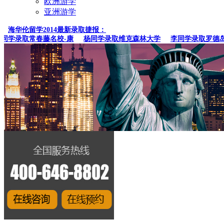
欧洲游学
亚洲游学
海华伦留学2014最新录取捷报：
学录取常春藤名校-康
杨同学录取维克森林大学
李同学录取罗德岛设