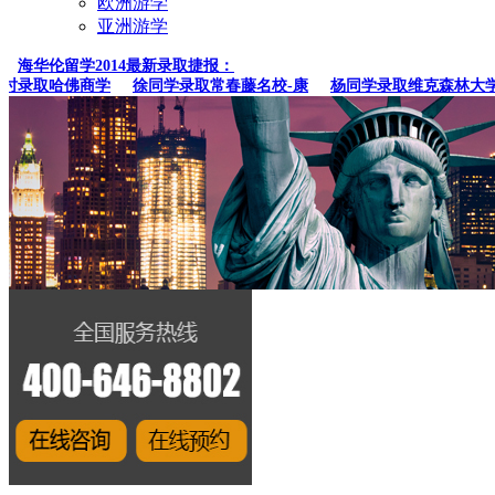
欧洲游学
亚洲游学
海华伦留学2014最新录取捷报：
录取哈佛商学
徐同学录取常春藤名校-康
杨同学录取维克森林大学