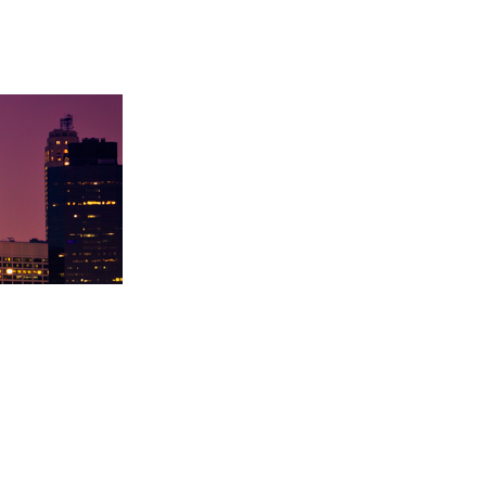
内基梅陇大
徐同学录取里海大学！