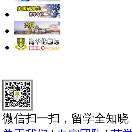
北 京
上 海
广 洲
南 京
大 连
武 汉
青 岛
全国免费电话：
400-646-8802
北京海华伦电话：
010-5869 8
微信扫一扫，留学全知晓