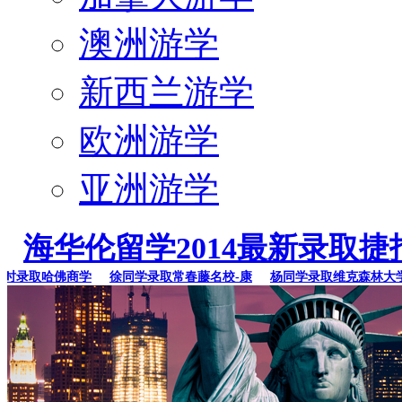
澳洲游学
新西兰游学
欧洲游学
亚洲游学
海华伦留学2014最新录取捷
录取哈佛商学
徐同学录取常春藤名校-康
杨同学录取维克森林大学