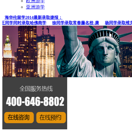
欧洲游学
亚洲游学
海华伦留学2014最新录取捷报：
同学同时录取哈佛商学
徐同学录取常春藤名校-康
杨同学录取维克森