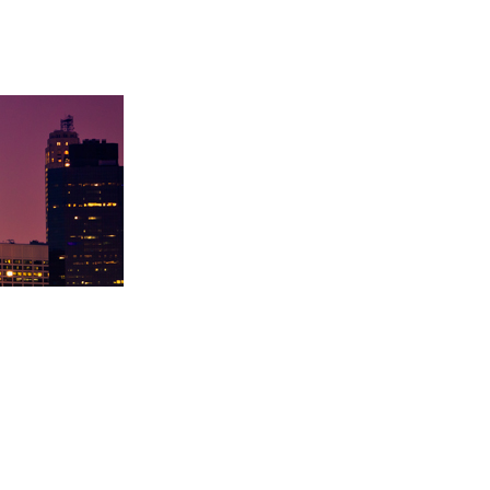
录取卡内基梅陇大
徐同学录取里海大学！