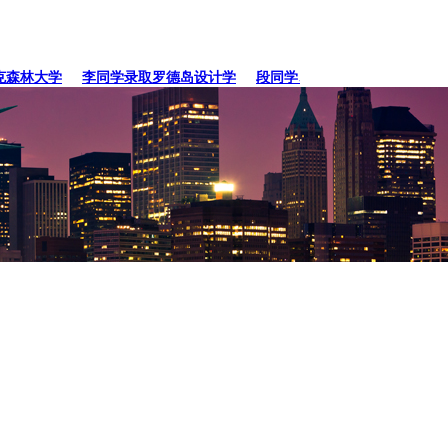
林大学
李同学录取罗德岛设计学
段同学、贾同学录取纽约
张同学