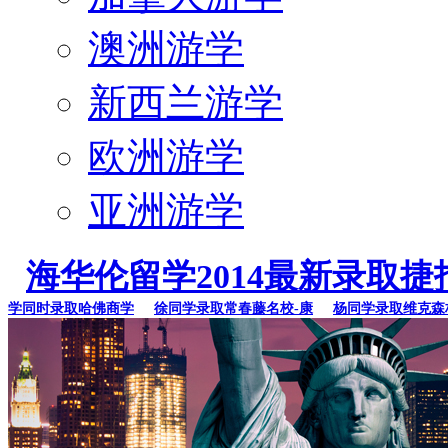
澳洲游学
新西兰游学
欧洲游学
亚洲游学
海华伦留学2014最新录取捷
学同时录取哈佛商学
徐同学录取常春藤名校-康
杨同学录取维克森林