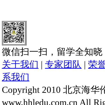
北 京
上 海
广 洲
南 京
大 连
武 汉
青 岛
全国免费电话：
400-646-8802
北京海华伦电话：
010-5869 8
微信扫一扫，留学全知晓
关于我们
|
专家团队
|
荣
系我们
Copyright 2010 
www.hhledu.com.cn All R