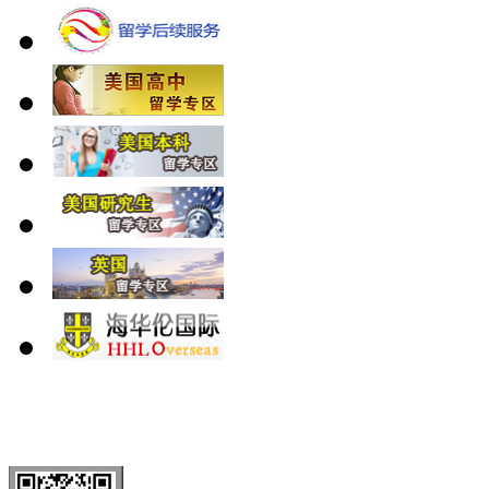
北 京
上 海
广 洲
南 京
大 连
武 汉
青 岛
全国免费电话：
400-646-8802
北京海华伦电话：
010-5869 8