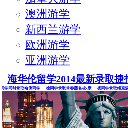
澳洲游学
新西兰游学
欧洲游学
亚洲游学
海华伦留学2014最新录取捷
学同时录取哈佛商学
徐同学录取常春藤名校-康
杨同学录取维克森林