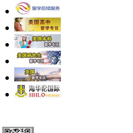
北 京
上 海
广 洲
南 京
大 连
武 汉
青 岛
全国免费电话：
400-646-8802
北京海华伦电话：
010-5869 8