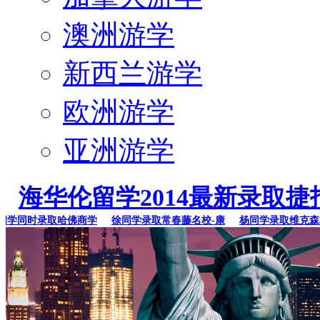
澳洲游学
新西兰游学
欧洲游学
亚洲游学
海华伦留学2014最新录取捷
同时录取哈佛商学
徐同学录取常春藤名校-康
杨同学录取维克森林