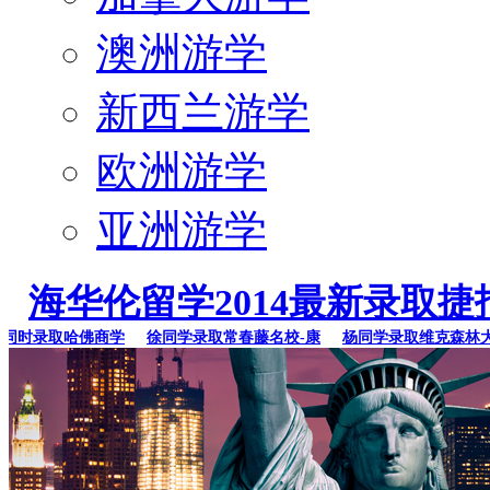
澳洲游学
新西兰游学
欧洲游学
亚洲游学
海华伦留学2014最新录取捷
时录取哈佛商学
徐同学录取常春藤名校-康
杨同学录取维克森林大学