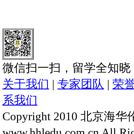
北 京
上 海
广 洲
南 京
大 连
武 汉
青 岛
全国免费电话：
400-646-8802
北京海华伦电话：
010-5869 8
微信扫一扫，留学全知晓
关于我们
|
专家团队
|
荣
系我们
Copyright 2010 
www.hhledu.com.cn All R