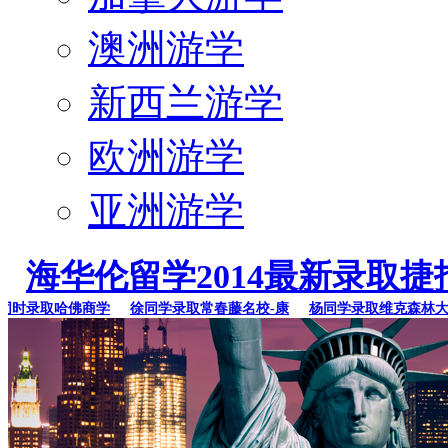
澳洲游学
新西兰游学
欧洲游学
亚洲游学
海华伦留学2014最新录取捷
录取哈佛商学
徐同学录取常春藤名校-康
杨同学录取维克森林大学