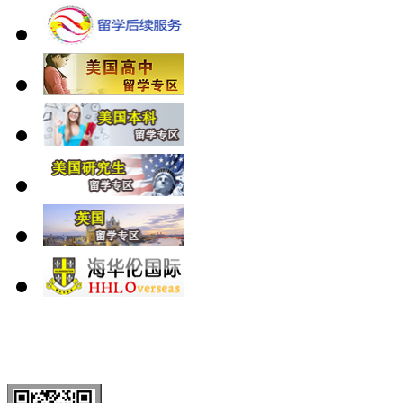
北 京
上 海
广 洲
南 京
大 连
武 汉
青 岛
全国免费电话：
400-646-8802
北京海华伦电话：
010-5869 8