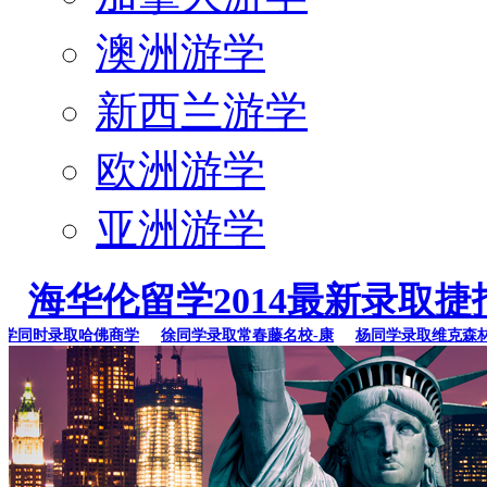
澳洲游学
新西兰游学
欧洲游学
亚洲游学
海华伦留学2014最新录取捷
同时录取哈佛商学
徐同学录取常春藤名校-康
杨同学录取维克森林大