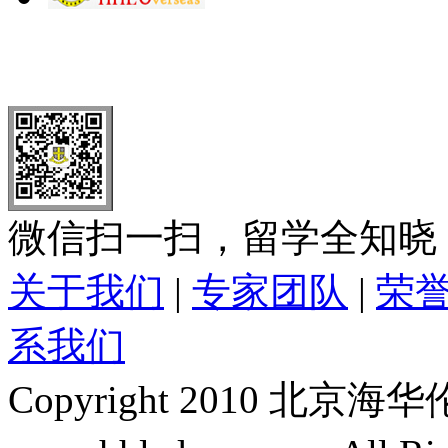
北 京
上 海
广 洲
南 京
大 连
武 汉
青 岛
全国免费电话：
400-646-8802
北京海华伦电话：
010-5869 8
微信扫一扫，留学全知晓
关于我们
|
专家团队
|
荣
系我们
Copyright 2010 