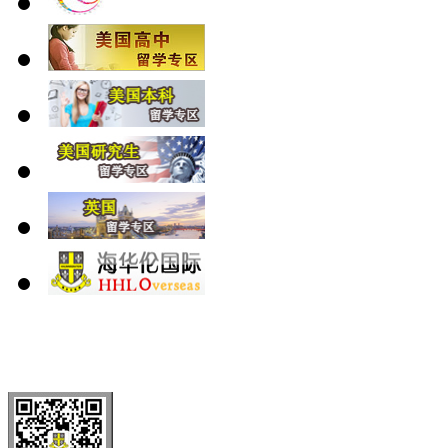
北 京
上 海
广 洲
南 京
大 连
武 汉
青 岛
全国免费电话：
400-646-8802
北京海华伦电话：
010-5869 8