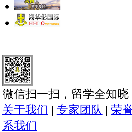
北 京
上 海
广 洲
南 京
大 连
武 汉
青 岛
全国免费电话：
400-646-8802
北京海华伦电话：
010-5869 8
微信扫一扫，留学全知晓
关于我们
|
专家团队
|
荣
系我们