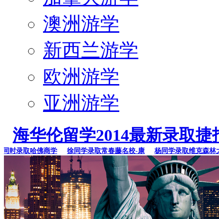
澳洲游学
新西兰游学
欧洲游学
亚洲游学
海华伦留学2014最新录取捷
时录取哈佛商学
徐同学录取常春藤名校-康
杨同学录取维克森林大学