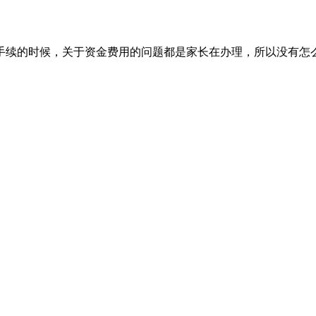
手续的时候，关于资金费用的问题都是家长在办理，所以没有怎