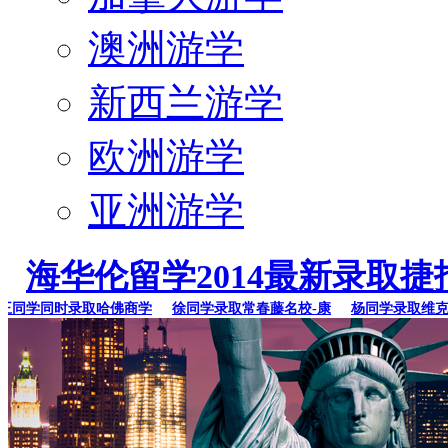
澳洲游学
新西兰游学
欧洲游学
亚洲游学
海华伦留学2014最新录取捷
同学同时录取哈佛商学
徐同学录取常春藤名校-康
杨同学录取维克森