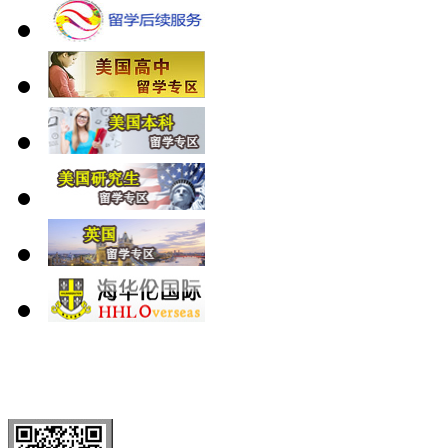
北 京
上 海
广 洲
南 京
大 连
武 汉
青 岛
全国免费电话：
400-646-8802
北京海华伦电话：
010-5869 8