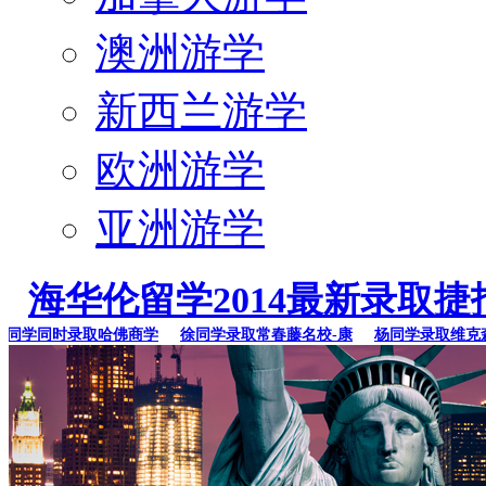
澳洲游学
新西兰游学
欧洲游学
亚洲游学
海华伦留学2014最新录取捷
学同时录取哈佛商学
徐同学录取常春藤名校-康
杨同学录取维克森林